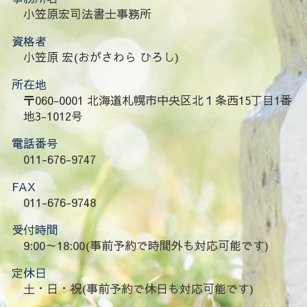
小笠原宏司法書士事務所
資格者
小笠原 宏(おがさわら ひろし)
所在地
〒060-0001 北海道札幌市中央区北１条西15丁目1番
地3-1012号
電話番号
011-676-9747
FAX
011-676-9748
受付時間
9:00～18:00(事前予約で時間外も対応可能です)
定休日
土・日・祝(事前予約で休日も対応可能です)