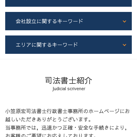
相続登記 必要書類
成年後見制度 費用
遺言書 執行者
生前贈与 契約書
土地 売買 登記
会社設立に関するキーワード
預貯金 相続
成年後見制度 とは
増築 登記
相続 司法書士
家族信託 メリット
不動産登記 種類
司法書士 遺言書
家族信託 任意後見 違い
不動産登記
法人 種類
エリアに関するキーワード
遺産分割協議書 司法書士
家族信託 司法書士
住所 変更登記 義務化
会社設立 手続き
相続放棄 認知症
生前贈与 現金 手渡し
担保権 登記
会社設立
遺産分割協議証明書 一人が相続
生前贈与 相続
抵当権抹消登記
株式会社 合同会社 違い
胆振 不動産登記
遺産分割協議書 作成
成年後見制度 司法書士
抵当権設定登記
電子定款 認証 流れ
胆振 生前対策
相続人申告登記 必要書類
不動産 相続税対策
不動産 個人 売買 司法書士
会社設立 登記
胆振 相続
司法書士紹介
遺産分割協議書 公正証書
家族信託 機能
根抵当権 とは わかりやすく
会社設立 司法書士
石狩 不動産登記
Judicial scrivener
相続 流れ
生前贈与 保険
所有権保存登記
合同会社 登記
石狩 会社設立
株式 相続 名義変更
家族信託 手続き
不動産 共有名義
日高 家族信託
遺産分割協議書
家族信託 不動産
土地 売買 契約書 司法書士
日高 生前対策
小笠原宏司法書士行政書士事務所のホームページにお
相続 不動産
家族信託
根抵当権 抵当権 違い
空知 家族信託
越しいただきありがとうございます。
生前贈与 現金
ローン 登記
空知 相続
当事務所では，迅速かつ正確・安全な手続きにより，
家族信託 認知症発症後
不動産登記 流れ
日高 不動産登記
お客様のご要望にお応えしております。