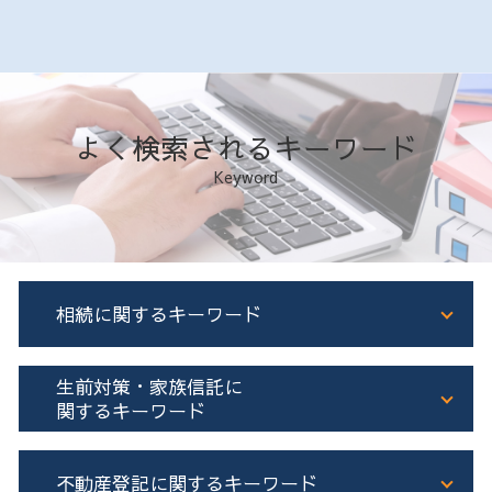
よく検索されるキーワード
Keyword
相続に関するキーワード
相続
生前対策・家族信託に
相続登記 義務化
関するキーワード
土地 相続 兄弟
不動産 共有名義 相続
生前贈与 住宅
不動産登記に関するキーワード
相続 不動産 名義変更
公正証書遺言 証人