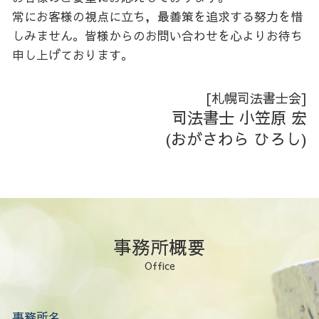
建物 新築 登記
胆振 家族信託
常にお客様の視点に立ち，最善策を追求する努力を惜
後志 不動産登記
しみません。皆様からのお問い合わせを心よりお待ち
後志 生前対策
申し上げております。
後志 会社設立
胆振 会社設立
空知 生前対策
[札幌司法書士会]
空知 不動産登記
司法書士 小笠原 宏
石狩 家族信託
(おがさわら ひろし)
日高 会社設立
石狩 相続
事務所概要
Office
事務所名