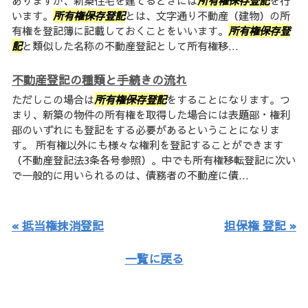
ありますが、新築住宅を建てるときには
所有権保存登記
を行
います。
所有権保存登記
とは、文字通り不動産（建物）の所
有権を登記簿に記載しておくことをいいます。
所有権保存登
記
と類似した名称の不動産登記として所有権移...
不動産登記の種類と手続きの流れ
ただしこの場合は
所有権保存登記
をすることになります。つ
まり、新築の物件の所有権を取得した場合には表題部・権利
部のいずれにも登記をする必要があるということになりま
す。 所有権以外にも様々な権利を登記することができます
（不動産登記法3条各号参照）。中でも所有権移転登記に次い
で一般的に用いられるのは、債務者の不動産に債...
« 抵当権抹消登記
担保権 登記 »
一覧に戻る