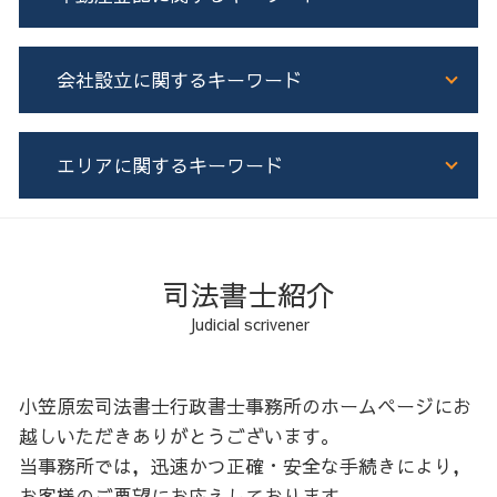
成年後見制度 とは
不動産 共有名義 相続
成年後見制度 費用
株式 相続 名義変更
生前贈与 現金
ローン 登記
会社設立に関するキーワード
遺産分割協議証明書 一人が相続
家族信託 任意後見 違い
増築 登記
相続 流れ
不動産 相続税対策
不動産 個人 売買 司法書士
相続登記 必要書類
公正証書遺言 証人
土地 売買 登記
合同会社 登記
エリアに関するキーワード
司法書士 遺言書
家族信託 認知症発症後
所有権保存登記
会社設立 登記
相続
家族信託 不動産
不動産 共有名義
会社設立 手続き
預貯金 相続
家族信託 メリット
不動産登記 種類
法人 種類
石狩 生前対策
遺産分割協議書 司法書士
家族信託 機能
根抵当権 とは わかりやすく
株式会社 合同会社 違い
空知 不動産登記
遺産分割協議書 公正証書
成年後見制度 司法書士
建物 新築 登記
電子定款 認証 流れ
石狩 相続
司法書士紹介
遺産分割協議書 作成
生前贈与 現金 手渡し
抵当権抹消登記
会社設立
胆振 不動産登記
Judicial scrivener
相続放棄 認知症
家族信託 手続き
担保権 登記
会社設立 司法書士
空知 家族信託
相続登記 義務化
生前贈与 契約書
土地 売買 契約書 司法書士
空知 会社設立
土地 相続 兄弟
家族信託
不動産登記 流れ
石狩 不動産登記
小笠原宏司法書士行政書士事務所のホームページにお
相続 不動産
生前贈与 住宅
根抵当権 抵当権 違い
石狩 会社設立
越しいただきありがとうございます。
家族信託 司法書士
住所 変更登記 義務化
日高 会社設立
当事務所では，迅速かつ正確・安全な手続きにより，
生前贈与 保険
抵当権設定登記
後志 相続
お客様のご要望にお応えしております。