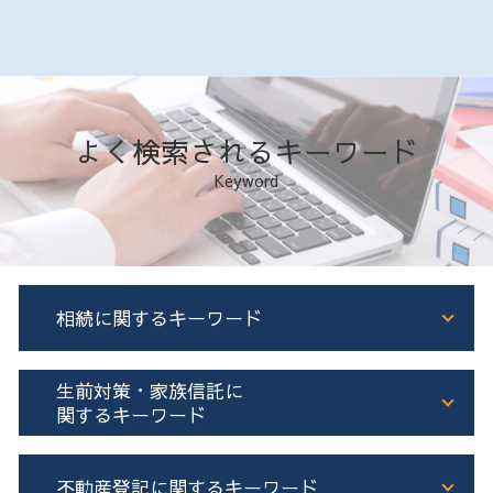
よく検索されるキーワード
Keyword
相続に関するキーワード
相続 司法書士
生前対策・家族信託に
相続 不動産 名義変更
関するキーワード
相続人申告登記 必要書類
遺産分割協議書
生前贈与 相続
不動産登記に関するキーワード
遺言書 執行者