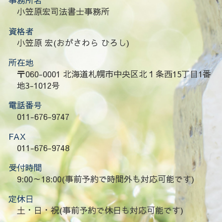
小笠原宏司法書士事務所
資格者
小笠原 宏(おがさわら ひろし)
所在地
〒060-0001 北海道札幌市中央区北１条西15丁目1番
地3-1012号
電話番号
011-676-9747
FAX
011-676-9748
受付時間
9:00～18:00(事前予約で時間外も対応可能です)
定休日
土・日・祝(事前予約で休日も対応可能です)