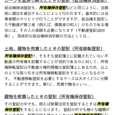
ローンを返済し終えたときの登記（抵当権抹消登記）
抵当権抹消登記も、
所有権保存登記
などと同じように、法務
局に届出を提出することによって行われます。基本的には当
事者間のやりとりで行うことができますが、抵当権を設定し
た不動産が第三者（例えば、債務者の知人）のものである場
合には、その人の承諾も必要になります（不動産登記法69
条）。 具体的な抵当権抹消手続の方法としては...
土地、建物を売買したときの登記（所有移転登記）
所有権保存登記
が、そもそも登記簿上に記載されていない不
動産の所有権を記載することが目的であるのに対して、所有
権移転登記は不動産の権利情報は登記簿上にあるため、以上
のような取り引きは所有権移転登記をすることになるので
す。 不動産移転登記を必要とするケースは大きく2つに分類
することができます。第1に、売買や贈与といっ...
建物を新築したときの登記（所有権保存登記）
その登記の中でも、例えば新築住宅を登記するときは
所有権
保存登記
をすることになります。 登記の中でも様々な種類が