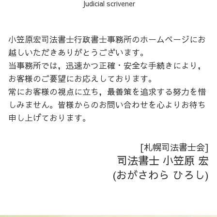
Judicial scrivener
預貯金 相続
家族信託 任意後見 違い
不動産登記 種類
会社設立
石狩 相続
遺産分割協議書 公正証書
生前贈与 住宅
不動産 共有名義
胆振 相続
遺言書 執行者
家族信託 不動産
抵当権設定登記
後志 会社設立
小笠原宏司法書士行政書士事務所のホームページにお
相続 司法書士
生前贈与 保険
不動産 個人 売買 司法書士
空知 会社設立
越しいただきありがとうございます。
生前贈与 相続
根抵当権 抵当権 違い
空知 相続
当事務所では，迅速かつ正確・安全な手続きにより，
家族信託 認知症発症後
担保権 登記
日高 相続
お客様のご要望にお応えしております。
住所 変更登記 義務化
石狩 家族信託
常にお客様の視点に立ち，最善策を追求する努力を惜
胆振 会社設立
しみません。皆様からのお問い合わせを心よりお待ち
胆振 不動産登記
申し上げております。
日高 不動産登記
空知 不動産登記
空知 家族信託
[札幌司法書士会]
後志 家族信託
司法書士 小笠原 宏
後志 不動産登記
(おがさわら ひろし)
日高 生前対策
石狩 生前対策