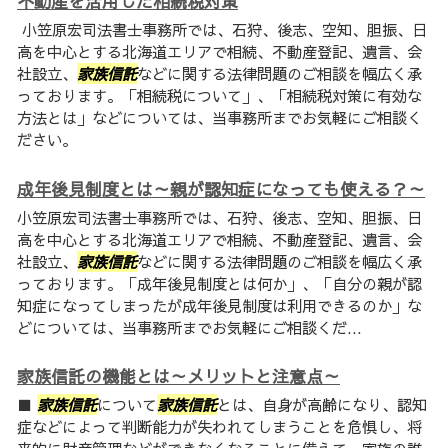
不動産を活用した相続税対策
小笠原宏司法書士事務所では、石狩、後志、空知、胆振、日
高を中心とする北海道エリアで相続、不動産登記、遺言、会
社設立、
家族信託
などに関する法律問題のご相談を幅広く承
っております。「相続税について」、「相続税対策に有効な
方法とは」などについては、当事務所までお気軽にご相談く
ださい。
成年後見制度とは～親が認知症になっても使える？～
小笠原宏司法書士事務所では、石狩、後志、空知、胆振、日
高を中心とする北海道エリアで相続、不動産登記、遺言、会
社設立、
家族信託
などに関する法律問題のご相談を幅広く承
っております。「成年後見制度とは何か」、「自分の親が認
知症になってしまったが成年後見制度は利用できるのか」な
どについては、当事務所までお気軽にご相談くだ...
家族信託の機能とは～メリットと注意点～
■
家族信託
について
家族信託
とは、自身が高齢になり、認知
症などによって判断能力が失われてしまうことを危惧し、将