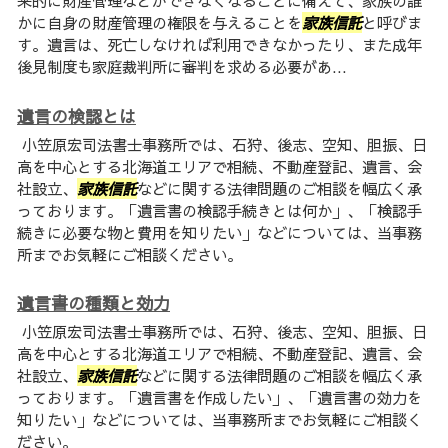
来的に財産管理などができなくなることに備えて、家族の誰
かに自身の財産管理の権限を与えることを
家族信託
と呼びま
す。遺言は、死亡しなければ利用できなかったり、また成年
後見制度も家庭裁判所に審判を求める必要があ...
遺言の検認とは
小笠原宏司法書士事務所では、石狩、後志、空知、胆振、日
高を中心とする北海道エリアで相続、不動産登記、遺言、会
社設立、
家族信託
などに関する法律問題のご相談を幅広く承
っております。「遺言書の検認手続きとは何か」、「検認手
続きに必要な物と費用を知りたい」などについては、当事務
所までお気軽にご相談ください。
遺言書の種類と効力
小笠原宏司法書士事務所では、石狩、後志、空知、胆振、日
高を中心とする北海道エリアで相続、不動産登記、遺言、会
社設立、
家族信託
などに関する法律問題のご相談を幅広く承
っております。「遺言書を作成したい」、「遺言書の効力を
知りたい」などについては、当事務所までお気軽にご相談く
ださい。