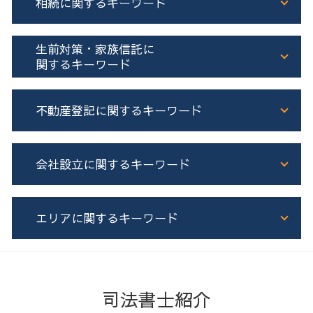
相続に関するキーワード
相続 不動産
生前対策・家族信託に
株式 相続 名義変更
関するキーワード
相続登記 必要書類
司法書士 遺言書
生前贈与 現金
不動産登記に関するキーワード
相続 流れ
家族信託
相続放棄 認知症
家族信託 司法書士
遺産分割協議証明書 一人が相続
家族信託 メリット
根抵当権 とは わかりやすく
会社設立に関するキーワード
遺産分割協議書 司法書士
成年後見制度 費用
建物 新築 登記
遺産分割協議書
公正証書遺言 証人
土地 売買 契約書 司法書士
相続登記 義務化
生前贈与 現金 手渡し
増築 登記
会社設立 登記
エリアに関するキーワード
相続
家族信託 手続き
抵当権抹消登記
合同会社 登記
不動産 共有名義 相続
不動産 相続税対策
不動産登記
会社設立 司法書士
相続人申告登記 必要書類
成年後見制度 司法書士
ローン 登記
会社設立 手続き
後志 生前対策
遺産分割協議書 作成
成年後見制度 とは
不動産登記 流れ
電子定款 認証 流れ
石狩 会社設立
相続 不動産 名義変更
生前贈与 契約書
所有権保存登記
法人 種類
日高 会社設立
司法書士紹介
土地 相続 兄弟
家族信託 機能
土地 売買 登記
株式会社 合同会社 違い
胆振 生前対策