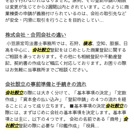
を必ず行わなければなりません。原則、その登記申請の期限
は変更が生じてから2週間以内とされています。このように商
業棟委の申請が義務付けられているのは、会社の取引先など
が安全・円滑に取引を行うことを目的としてい...
株式会社・合同会社の違い
小笠原宏司法書士事務所では、石狩、
後志
、空知、胆振、日
高を中心に、
会社設立
登記をはじめとした商業登記に関する
ご相談を承っております。その他にも相続登記や不動産登
記、契約書の作成など幅広く対応しております。お困りの際
はお気軽に当事務所までご相談ください。
会社設立の事前準備と手続きの流れ
会社設立
の際には大きく分けて、「基本事項の決定」「定款
作成」「資本金の払い込み」「登記申請」の４つの流れを経
ることによって成り立ちます。 ■基本事項の決定
会社設立
の
際には、まずはじめに会社の基本事項を決定します。基本事
項とは主に、以下の４つです。 会社の名前である「商号」
会
社設立
登記の際に必要な「印鑑作成」「役員...