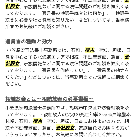
社設立
、家族信託などに関する法律問題のご相談を幅広く承
っております。「遺言書の検認手続きとは何か」、「検認手
続きに必要な物と費用を知りたい」などについては、当事務
所までお気軽にご相談ください。
遺言書の種類と効力
小笠原宏司法書士事務所では、石狩、
後志
、空知、胆振、日
高を中心とする北海道エリアで相続、不動産登記、遺言、
会
社設立
、家族信託などに関する法律問題のご相談を幅広く承
っております。「遺言書を作成したい」、「遺言書の効力を
知りたい」などについては、当事務所までお気軽にご相談く
ださい。
相続放棄とは～相続放棄の必要書類～
小笠原宏司法書士事務所では、札幌市中央区で法務相談を承
っております。 ・被相続人の父母の死亡記載のある戸籍謄本
札幌、石狩、
後志
、空知、胆振、日高にお住まいの方で、相
続や不動産登記、遺言、
会社設立
、家族信託でお困りの方が
いらっしゃいましたら、お気軽にお問い合わせください。