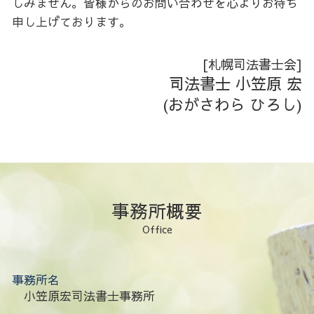
しみません。皆様からのお問い合わせを心よりお待ち
日高 会社設立
申し上げております。
胆振 不動産登記
後志 相続
日高 不動産登記
[札幌司法書士会]
後志 会社設立
司法書士 小笠原 宏
後志 家族信託
(おがさわら ひろし)
空知 家族信託
石狩 生前対策
事務所概要
Office
事務所名
小笠原宏司法書士事務所