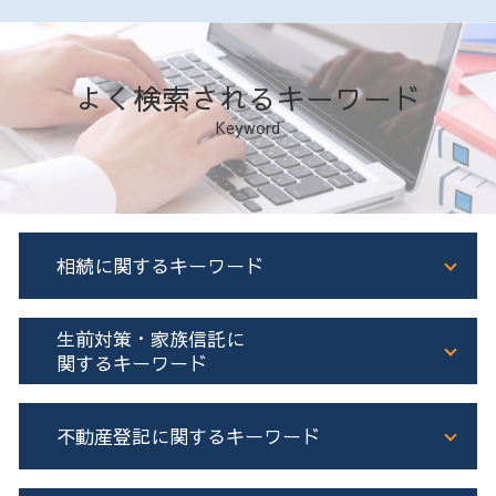
よく検索されるキーワード
Keyword
相続に関するキーワード
相続 不動産 名義変更
生前対策・家族信託に
預貯金 相続
関するキーワード
相続放棄 認知症
遺産分割協議書 作成
家族信託
不動産登記に関するキーワード
不動産 共有名義 相続
生前贈与 住宅
遺産分割協議書 公正証書
不動産 相続税対策