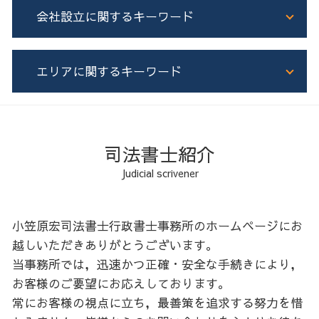
相続 流れ
家族信託 認知症発症後
不動産登記 種類
会社設立に関するキーワード
相続
家族信託 メリット
土地 売買 登記
相続 司法書士
家族信託 司法書士
増築 登記
相続 不動産
家族信託 機能
根抵当権 抵当権 違い
法人 種類
エリアに関するキーワード
遺産分割協議書 司法書士
家族信託 手続き
建物 新築 登記
会社設立 登記
相続人申告登記 必要書類
家族信託 任意後見 違い
不動産 共有名義
会社設立
土地 相続 兄弟
成年後見制度 とは
住所 変更登記 義務化
会社設立 手続き
石狩 家族信託
遺産分割協議書
家族信託 不動産
抵当権設定登記
電子定款 認証 流れ
胆振 会社設立
相続登記 必要書類
公正証書遺言 証人
根抵当権 とは わかりやすく
会社設立 司法書士
日高 生前対策
司法書士紹介
司法書士 遺言書
成年後見制度 費用
不動産 個人 売買 司法書士
合同会社 登記
石狩 不動産登記
Judicial scrivener
遺言書 執行者
生前贈与 現金
ローン 登記
株式会社 合同会社 違い
石狩 相続
株式 相続 名義変更
生前贈与 現金 手渡し
抵当権抹消登記
後志 不動産登記
相続登記 義務化
成年後見制度 司法書士
土地 売買 契約書 司法書士
空知 生前対策
小笠原宏司法書士行政書士事務所のホームページにお
遺産分割協議証明書 一人が相続
生前贈与 保険
所有権保存登記
胆振 生前対策
越しいただきありがとうございます。
生前贈与 相続
不動産登記
胆振 相続
当事務所では，迅速かつ正確・安全な手続きにより，
生前贈与 契約書
担保権 登記
石狩 会社設立
お客様のご要望にお応えしております。
不動産登記 流れ
後志 生前対策
常にお客様の視点に立ち，最善策を追求する努力を惜
空知 不動産登記