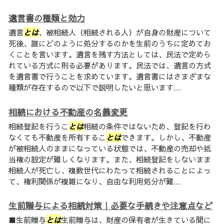
遺言書の種類と効力
遺言
とは
、被相続人（相続される人）が自身の財産について
死後、誰にどのように処分するのかを生前のうちに定めてお
くことを言います。遺言を残す方法としては、民法で定めら
れている方式に則る必要があります。民法では、遺言の方式
を遺言書で行うことを求めています。遺言書にはさまざまな
種類が存在するので以下で説明したいと思います...
相続における不動産の名義変更
相続登記を行うこ
とは
相続の条件ではないため、登記を行わ
なくても不動産を所有するこ
とは
できます。しかし、不動産
が被相続人のままになっている状態では、不動産の売却や抵
当権の設定が難しくなります。また、相続登記をしないまま
相続人が死亡し、複数世代にわたって相続されることによっ
て、権利関係が複雑になり、自由な利用処分が難...
生前贈与による相続対策｜必要な手続きや注意点など
■生前贈与
とは
生前贈与は、財産の保有者が生きている間に