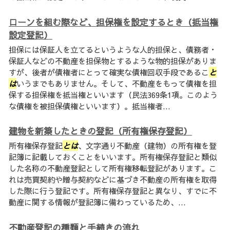
ローンを組む際など、担保権を設定するとき（抵当権
設定登記）
担保には保証人を立てるというような人的担保と、債務者・
保証人などの不動産を担保物とするような物的担保がありま
すが、後者が債権者にとって確実な債権回収手段であるこ
と
は
いうまでもありません。そして、不動産をもって債権を担
保する担保権を抵当権といいます（民法369条1項。このよう
な債権を被担保債権といいます）。抵当権者...
建物を新築したときの登記（所有権保存登記）
所有権保存登記
とは
、文字通り不動産（建物）の所有権を登
記簿に記載しておくことをいいます。所有権保存登記と類似
した名称の不動産登記として所有権移転登記があります。こ
れは売買契約や贈与契約などに基づき不動産の所有権を取得
した際に行う登記です。所有権保存登記と異なり、すでに不
動産に関する情報が登記簿に備わっているため、...
不動産登記の種類と手続きの流れ