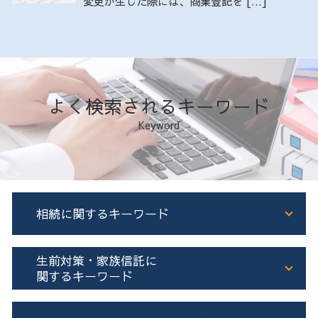
変更が生じた際には、商業登記を […]
よく検索されるキーワード
Keyword
相続に関するキーワード
司法書士 遺言書
生前対策・家族信託に
相続 流れ
関するキーワード
相続 不動産
遺言書 執行者
家族信託 司法書士