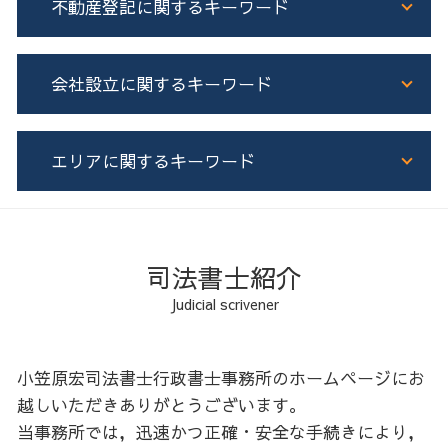
不動産登記に関するキーワード
遺産分割協議証明書 一人が相続
家族信託 機能
相続 不動産 名義変更
生前贈与 契約書
土地 相続 兄弟
家族信託 任意後見 違い
不動産登記 種類
会社設立に関するキーワード
相続人申告登記 必要書類
不動産 相続税対策
根抵当権 抵当権 違い
遺産分割協議書
公正証書遺言 証人
土地 売買 登記
遺産分割協議書 司法書士
生前贈与 現金 手渡し
所有権保存登記
法人 種類
エリアに関するキーワード
相続登記 義務化
家族信託 認知症発症後
不動産 共有名義
合同会社 登記
遺産分割協議書 公正証書
生前贈与 住宅
建物 新築 登記
株式会社 合同会社 違い
相続 司法書士
成年後見制度 とは
不動産登記 流れ
会社設立 司法書士
胆振 会社設立
相続登記 必要書類
家族信託 メリット
土地 売買 契約書 司法書士
会社設立
石狩 会社設立
相続
家族信託 不動産
不動産 個人 売買 司法書士
会社設立 登記
空知 会社設立
司法書士紹介
相続放棄 認知症
成年後見制度 費用
不動産登記
電子定款 認証 流れ
日高 家族信託
Judicial scrivener
預貯金 相続
生前贈与 保険
抵当権設定登記
会社設立 手続き
日高 生前対策
遺産分割協議書 作成
成年後見制度 司法書士
抵当権抹消登記
後志 家族信託
株式 相続 名義変更
生前贈与 相続
ローン 登記
空知 家族信託
小笠原宏司法書士行政書士事務所のホームページにお
不動産 共有名義 相続
家族信託 手続き
住所 変更登記 義務化
石狩 生前対策
越しいただきありがとうございます。
家族信託
増築 登記
空知 不動産登記
当事務所では，迅速かつ正確・安全な手続きにより，
生前贈与 現金
担保権 登記
石狩 相続