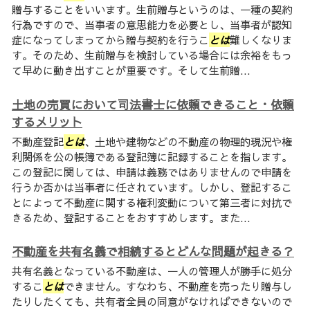
贈与することをいいます。生前贈与というのは、一種の契約
行為ですので、当事者の意思能力を必要とし、当事者が認知
症になってしまってから贈与契約を行うこ
とは
難しくなりま
す。そのため、生前贈与を検討している場合には余裕をもっ
て早めに動き出すことが重要です。そして生前贈...
土地の売買において司法書士に依頼できること・依頼
するメリット
不動産登記
とは
、土地や建物などの不動産の物理的現況や権
利関係を公の帳簿である登記簿に記録することを指します。
この登記に関しては、申請は義務ではありませんので申請を
行うか否かは当事者に任されています。しかし、登記するこ
とによって不動産に関する権利変動について第三者に対抗で
きるため、登記することをおすすめします。また...
不動産を共有名義で相続するとどんな問題が起きる？
共有名義となっている不動産は、一人の管理人が勝手に処分
するこ
とは
できません。すなわち、不動産を売ったり贈与し
たりしたくても、共有者全員の同意がなければできないので