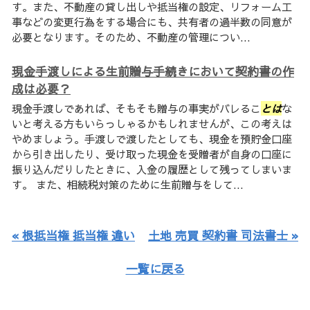
す。また、不動産の貸し出しや抵当権の設定、リフォーム工
事などの変更行為をする場合にも、共有者の過半数の同意が
必要となります。そのため、不動産の管理につい...
現金手渡しによる生前贈与手続きにおいて契約書の作
成は必要？
現金手渡しであれば、そもそも贈与の事実がバレるこ
とは
な
いと考える方もいらっしゃるかもしれませんが、この考えは
やめましょう。手渡しで渡したとしても、現金を預貯金口座
から引き出したり、受け取った現金を受贈者が自身の口座に
振り込んだりしたときに、入金の履歴として残ってしまいま
す。 また、相続税対策のために生前贈与をして...
« 根抵当権 抵当権 違い
土地 売買 契約書 司法書士 »
一覧に戻る