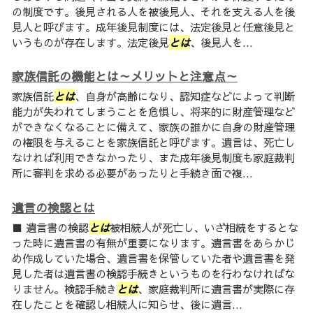
の制度です。後見される人を被後見人、それを支える人を後
見人と呼びます。成年後見制度には、法定後見と任意後見と
いうものが存在します。法定後見
とは
、後見人を...
家族信託の機能とは～メリットと注意点～
家族信託
とは
、自身が高齢になり、認知症などによって判断
能力が失われてしまうことを危惧し、将来的に財産管理など
ができなくなることに備えて、家族の誰かに自身の財産管理
の権限を与えることを家族信託と呼びます。遺言は、死亡し
なければ利用できなかったり、また成年後見制度も家庭裁判
所に審判を求める必要があったりと手続き面で複...
遺言の検認とは
■ 遺言書の検認
とは
被相続人が死亡し、いざ相続をするとな
った時に遺言書の有無が重要になります。遺言書をあらかじ
め作成していた場合、遺言書を保管していた者や遺言書を発
見した者は遺言書の検認手続きというものを行わなければな
りません。検認手続き
とは
、家庭裁判所に遺言書が実際に存
在したことを確認し相続人に知らせ、後に遺言...