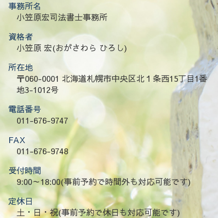
事務所名
小笠原宏司法書士事務所
資格者
小笠原 宏(おがさわら ひろし)
所在地
〒060-0001 北海道札幌市中央区北１条西15丁目1番
地3-1012号
電話番号
011-676-9747
FAX
011-676-9748
受付時間
9:00～18:00(事前予約で時間外も対応可能です)
定休日
土・日・祝(事前予約で休日も対応可能です)