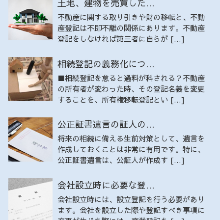
土地、建物を売買した...
不動産に関する取り引きや財の移転と、不動
産登記は不即不離の関係にあります。不動産
登記をしなければ第三者に自らが […]
相続登記の義務化につ...
■相続登記を怠ると過料が科される？不動産
の所有者が変わった時、その登記名義を変更
することを、所有権移転登記とい […]
公正証書遺言の証人の...
将来の相続に備える生前対策として、遺言を
作成しておくことは非常に有用です。特に、
公正証書遺言は、公証人が作成す […]
会社設立時に必要な登...
会社設立時には、設立登記を行う必要があり
ます。会社を設立した際や登記すべき事項に