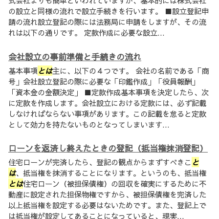
式会社よりも簡単といわれていますが、基本的には株式会社
の設立と同様の流れで設立手続きを行います。 ■設立登記申
請の流れ設立登記の際には法務局に申請をしますが、その流
れは以下の通りです。 定款作成に必要な設立...
会社設立の事前準備と手続きの流れ
基本事項
とは
主に、以下の４つです。 会社の名前である「商
号」会社設立登記の際に必要な「印鑑作成」「役員報酬」
「資本金の金額決定」 ■定款作成基本事項を決定したら、次
に定款を作成します。会社設立における定款には、必ず記載
しなければならない事項があります。この記載を怠ると定款
として効力を持たないものとなってしまいます...
ローンを返済し終えたときの登記（抵当権抹消登記）
住宅ローンが完済したら、登記の観点からまずすべきこ
と
は
、抵当権を抹消することになります。というのも、抵当権
とは
住宅ローン（被担保債権）の回収を確実にするために不
動産に設定された担保物権ですから、被担保債権を完済した
以上抵当権を設定する必要はないためです。また、登記上で
は抵当権が設定してあることになっていると、現実...