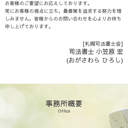
お客様のご要望にお応えしております。
根抵当権 とは わかりやすく
後志 相続
常にお客様の視点に立ち，最善策を追求する努力を惜
日高 会社設立
しみません。皆様からのお問い合わせを心よりお待ち
胆振 不動産登記
申し上げております。
胆振 相続
日高 相続
後志 不動産登記
[札幌司法書士会]
後志 生前対策
司法書士 小笠原 宏
空知 相続
(おがさわら ひろし)
胆振 家族信託
日高 不動産登記
事務所概要
Office