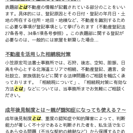
表題部
とは
不動産の情報が記載されている部分のことをいい
ます。具体的には、登記原因とその日付・登記の年月日・土
地の所在する住所・地目・地積など、不動産を識別するため
に必要な事項が登記事項として挙げられます（不動産登記法
27条各号、34条1項各号参照）。この表題部に関する登記が
必要なのは、一般的には家屋を新築した場合...
不動産を活用した相続税対策
小笠原宏司法書士事務所では、石狩、後志、空知、胆振、日
高を中心とする北海道エリアで相続、不動産登記、遺言、会
社設立、家族信託などに関する法律問題のご相談を幅広く承
っております。 「相続税について」、「相続税対策に有効な
方法
とは
」などについては、当事務所までお気軽にご相談く
ださい。
成年後見制度とは～親が認知症になっても使える？～
成年後見制度
とは
、重度の認知症や知的障害によって、判断
能力が著しく不十分であると判断された者を、私生活で生じ
るあらゆる問題（不当な契約の締結など）から保護するため