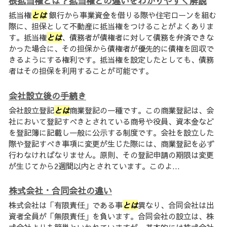
根抵当権とは？抵当権との違いをわかりやすく解説
抵当権
とは
銀行から事業資金を借りる際や住宅ローンを組む
際に、担保として不動産に抵当権をつけることがよくありま
す。抵当権
とは
、債務者が債権者に対して債務を弁済できな
かった場合に、その担保から債権者が優先的に債権を回収で
きるようにする権利です。抵当権を設定したとしても、債務
者はその担保を利用することが可能です。
会社設立後の手続き
会社設立登記
とは
商業登記の一種です。この商業登記は、会
社において登記すべきとされている商号や役員、資本金など
を登記簿に記載し一般に公示する制度です。会社を設立した
際や登記すべき事項に変更が生じた際には、商業登記を必ず
行わなければなりません。原則、その登記申請の期限は変更
が生じてから2週間以内とされています。このよ...
株式会社・合同会社の違い
株式会社は「有限責任」である事
とは
異なり、合同会社は出
資者全員が「無限責任」を負います。合同会社の設立は、株